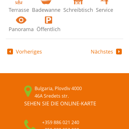
Terrasse
Badewanne
Schreibtisch
Service
Panorama
Öffentlich
Vorheriges
Nächstes
Bulgaria, Plovdiv 4000
46A Sredets str.
SEHEN SIE DIE ONLINE-KARTE
+359 886 021 240