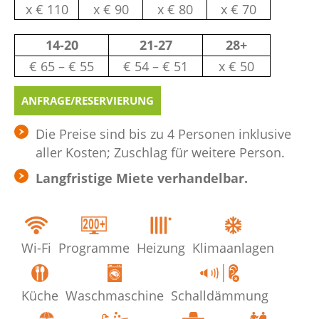
х € 110
х € 90
х € 80
х € 70
14-20
21-27
28+
€ 65 – € 55
€ 54 – € 51
х € 50
ANFRAGE/RESERVIERUNG
Die Preise sind bis zu 4 Personen inklusive
aller Kosten; Zuschlag für weitere Person.
Langfristige Miete verhandelbar.
Wi-Fi
Programme
Heizung
Klimaanlagen
Küche
Waschmaschine
Schalldämmung