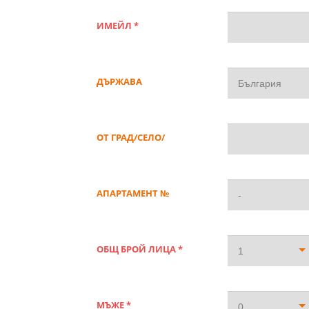
ИМЕЙЛ *
ДЪРЖАВА
България
ОТ ГРАД/СЕЛО/
АПАРТАМЕНТ №
-
ОБЩ БРОЙ ЛИЦА *
1
МЪЖЕ *
0