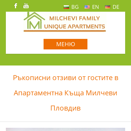
BG
EN
DE
МЕНЮ
Ръкописни отзиви от гостите в
Апартаментна Къща Милчеви
Пловдив