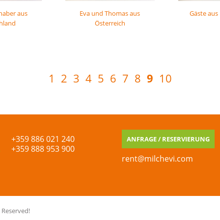
chaber aus
Eva und Thomas aus
Gäste aus
hland
Österreich
9
1
2
3
4
5
6
7
8
10
+359 886 021 240
ANFRAGE / RESERVIERUNG
+359 888 953 900
rent@milchevi.com
 Reserved!