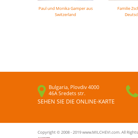
Paul und Monika Gamper aus
Familie Zs
Switzerland
Deutsc
Bulgaria, Plovdiv 4000
46A Sredets str.
SEHEN SIE DIE ONLINE-KARTE
Copyright © 2008 - 2019 www.MILCHEVI.com. All Rights