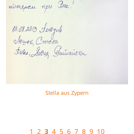
Stella aus Zypern
3
1
2
4
5
6
7
8
9
10