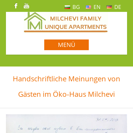
BG
EN
DE
MENÜ
Handschriftliche Meinungen von
Gästen im Öko-Haus Milchevi