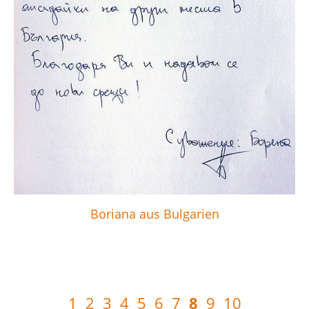
Boriana aus Bulgarien
8
1
2
3
4
5
6
7
9
10