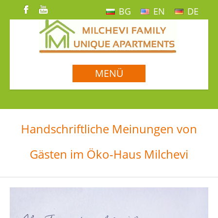
BG
EN
DE
MENÜ
Handschriftliche Meinungen von
Gästen im Öko-Haus Milchevi